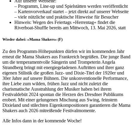
Auf unserer Webseite:
– Programm, Line-up und Spielstätten werden veröffentlicht
– Kartenvorverkauf startet – jetzt direkt auf unserer Webseite
– viele nützliche und praktische Hinweise für Besucher
Hinweis: Wegen des Feiertags »Herrentag« findet die
Riverboat-Shuffle bereits am Mittwoch, 13. Mai 2026, statt
Wieder dabei: »Mama Shakers« (F)
Zu den Programm-Höhepunkten dürfen wir im kommenden Jahr
erneut die Mama Shakers aus Frankreich begrüßen. Die junge Band
um die temperamentvolle Sängerin und Trompeterin Angela
Strandberg bringt mit energiegeladenen Auftritten und ihrer ganz
eigenen Stilistik die großen Jazz- und Dixie-Titel der 1920er und
30er Jahre auf unsere Bühnen. Die unkonventionelle Performance,
ihre Liebe zum wilden, frühen Jazz und nicht zuletzt die
charismatische Ausstrahlung der Musiker haben bei ihrem
Festivaldebüt 2024 spontan die Herzen des Dresdner Publikums
erobert. Mit einer gelungenen Mischung aus Swing, feinstem
Dixieland und stilechten Eigenkompositionen garantieren die Mama
Shakers auch 2026 mitreißende Festivalmomente.
Alle Infos dann in der kommende Woche!