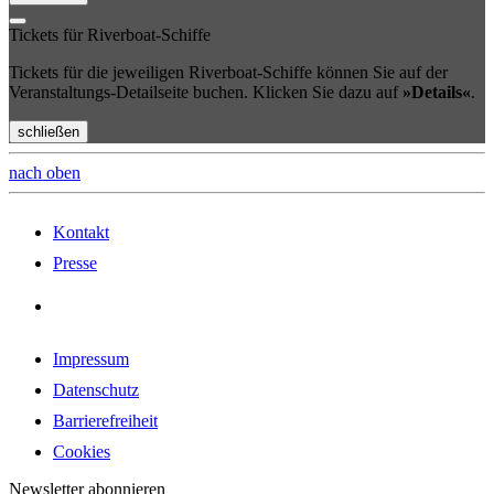
Tickets für Riverboat-Schiffe
Tickets für die jeweiligen Riverboat-Schiffe können Sie auf der
Veranstaltungs-Detailseite buchen. Klicken Sie dazu auf
»Details«
.
schließen
nach oben
Kontakt
Presse
Impressum
Datenschutz
Barrierefreiheit
Cookies
Newsletter abonnieren