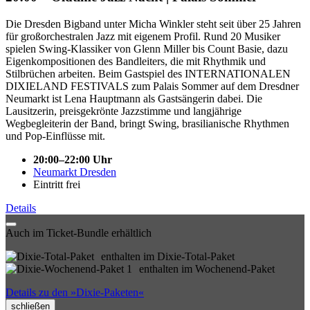
Die Dresden Bigband unter Micha Winkler steht seit über 25 Jahren
für großorchestralen Jazz mit eigenem Profil. Rund 20 Musiker
spielen Swing-Klassiker von Glenn Miller bis Count Basie, dazu
Eigenkompositionen des Bandleiters, die mit Rhythmik und
Stilbrüchen arbeiten. Beim Gastspiel des INTERNATIONALEN
DIXIELAND FESTIVALS zum Palais Sommer auf dem Dresdner
Neumarkt ist Lena Hauptmann als Gastsängerin dabei. Die
Lausitzerin, preisgekrönte Jazzstimme und langjährige
Wegbegleiterin der Band, bringt Swing, brasilianische Rhythmen
und Pop-Einflüsse mit.
20:00–22:00 Uhr
Neumarkt Dresden
Eintritt frei
Details
Auch im Ticket-Bundle erhältlich
enthalten im Dixie-Total-Paket
enthalten im Wochenend-Paket
Details zu den »Dixie-Paketen«
schließen