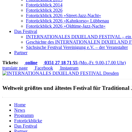
Fotorückblick 2014
Fotorückblick 2026
Fotorückblick 2026 »Street-Jazz-Nacht«
Fotorückblick 2026 »Kahnkorso« Lübbenau
Fotorückblick 2026 »Oldtime-Jazz-Nacht«
Das Festival
INTERNATIONALES DIXIELAND FESTIVAL – ein Ku
Geschichte des INTERNATIONALEN DIXIELAND F
Sächsische Festival Vereinigung e.V. – der Veranstalter
Partner
Tickets:
online
0351 27 18 71 55
(Mo.-Fr. 9.00-17.00 Uhr)
translate page
Facebook
Instagram
Weltweit größtes und ältestes Festival für Traditional 
Home
News
Programm
Fotorückblicke
Das Festival
Partner