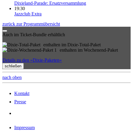
Dixieland-Parade: Ersatzversammlung
19:30
Jazzclub Extra
zurück zur Programmübersicht
Auch im Ticket-Bundle erhältlich
enthalten im Dixie-Total-Paket
enthalten im Wochenend-Paket
Details zu den »Dixie-Paketen«
schließen
nach oben
Kontakt
Presse
Impressum