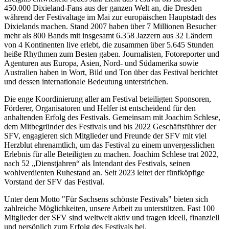
450.000 Dixieland-Fans aus der ganzen Welt an, die Dresden
während der Festivaltage im Mai zur europäischen Hauptstadt des
Dixielands machen. Stand 2007 haben über 7 Millionen Besucher
mehr als 800 Bands mit insgesamt 6.358 Jazzern aus 32 Ländern
von 4 Kontinenten live erlebt, die zusammen über 5.645 Stunden
heiße Rhythmen zum Besten gaben. Journalisten, Fotoreporter und
Agenturen aus Europa, Asien, Nord- und Südamerika sowie
Australien haben in Wort, Bild und Ton über das Festival berichtet
und dessen internationale Bedeutung unterstrichen.
Die enge Koordinierung aller am Festival beteiligten Sponsoren,
Förderer, Organisatoren und Helfer ist entscheidend für den
anhaltenden Erfolg des Festivals. Gemeinsam mit Joachim Schlese,
dem Mitbegründer des Festivals und bis 2022 Geschäftsführer der
SFV, engagieren sich Mitglieder und Freunde der SFV mit viel
Herzblut ehrenamtlich, um das Festival zu einem unvergesslichen
Erlebnis für alle Beteiligten zu machen. Joachim Schlese trat 2022,
nach 52 „Dienstjahren“ als Intendant des Festivals, seinen
wohlverdienten Ruhestand an. Seit 2023 leitet der fünfköpfige
Vorstand der SFV das Festival.
Unter dem Motto "Für Sachsens schönste Festivals" bieten sich
zahlreiche Möglichkeiten, unsere Arbeit zu unterstützen. Fast 100
Mitglieder der SFV sind weltweit aktiv und tragen ideell, finanziell
und persönlich zum Erfolg des Festivals bei.