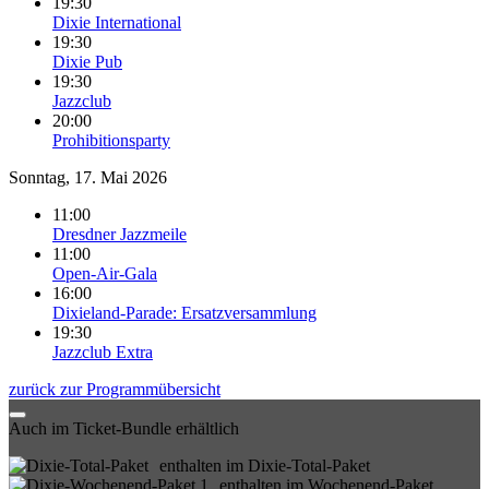
19:30
Dixie International
19:30
Dixie Pub
19:30
Jazzclub
20:00
Prohibitionsparty
Sonntag, 17. Mai 2026
11:00
Dresdner Jazzmeile
11:00
Open-Air-Gala
16:00
Dixieland-Parade: Ersatzversammlung
19:30
Jazzclub Extra
zurück zur Programmübersicht
Auch im Ticket-Bundle erhältlich
enthalten im Dixie-Total-Paket
enthalten im Wochenend-Paket