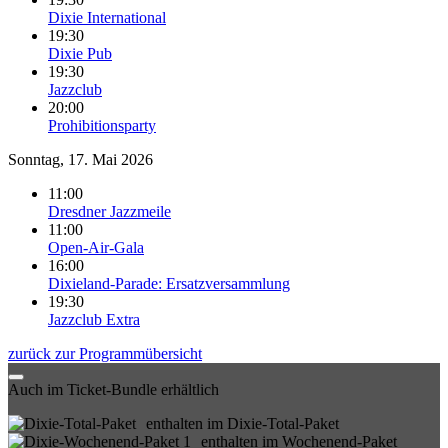
Dixie International
19:30
Dixie Pub
19:30
Jazzclub
20:00
Prohibitionsparty
Sonntag, 17. Mai 2026
11:00
Dresdner Jazzmeile
11:00
Open-Air-Gala
16:00
Dixieland-Parade: Ersatzversammlung
19:30
Jazzclub Extra
zurück zur Programmübersicht
Auch im Ticket-Bundle erhältlich
enthalten im Dixie-Total-Paket
enthalten im Wochenend-Paket