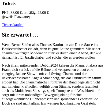
Tickets
PK1: 38,00 €, ermäßigt 22,00 €
(jeweils Platzkarte)
Tickets kaufen
Sie erwartet …
Wenn Bernd Seifert alias Thomas Kaufmann zur Dixie-Sause ins
Boulevardtheater einlädt, dann ist gute Laune garantiert. Mit seiner
charmant-witzigen Moderation führt er durch einen Abend, der wie
gemacht ist für Jazzliebhaber und solche, die es werden wollen.
Nach ihrem mitreißenden Debüt 2024 kehren die Mama Shakers aus
Frankreich zurück auf die Bühne und versprechen erneut eine
energiegeladene Show – mit viel Swing, Charme und der
unverwechselbaren Angela Strandberg, die das Publikum im Sturm
erobert hat. Die charismatische Frontfrau der Band begeistert nicht
nur mit einer kraftvollen, gefühlvollen Stimme, sondern fasziniert
auch als Multitalent: Sie singt, spielt Trompete und Waschbrett und
sorgt mit ihrem unbändigen Bewegungsdrang für eine
außergewöhnliche Bühnenpräsenz und sprühender Lebensfreude.
Doch sie sind nicht allein: Ein weiterer hochkarätiger Gast steht