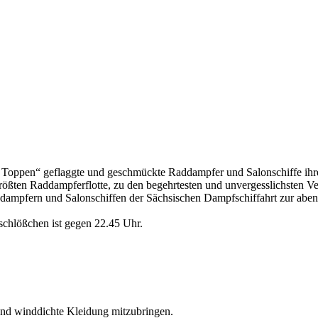
alle Toppen“ geflaggte und geschmückte Raddampfer und Salonschiffe ih
 größten Raddampferflotte, zu den begehrtesten und unvergesslichsten Ve
ddampfern und Salonschiffen der Sächsischen Dampfschiffahrt zur abend
chlößchen ist gegen 22.45 Uhr.
und winddichte Kleidung mitzubringen.