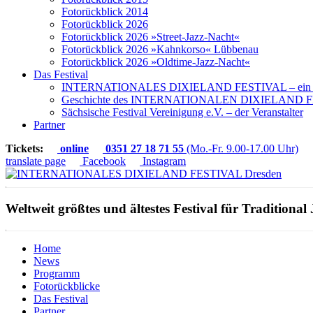
Fotorückblick 2014
Fotorückblick 2026
Fotorückblick 2026 »Street-Jazz-Nacht«
Fotorückblick 2026 »Kahnkorso« Lübbenau
Fotorückblick 2026 »Oldtime-Jazz-Nacht«
Das Festival
INTERNATIONALES DIXIELAND FESTIVAL – ein Ku
Geschichte des INTERNATIONALEN DIXIELAND F
Sächsische Festival Vereinigung e.V. – der Veranstalter
Partner
Tickets:
online
0351 27 18 71 55
(Mo.-Fr. 9.00-17.00 Uhr)
translate page
Facebook
Instagram
Weltweit größtes und ältestes Festival für Traditional 
Home
News
Programm
Fotorückblicke
Das Festival
Partner