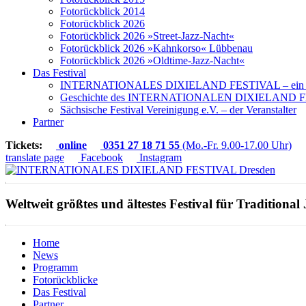
Fotorückblick 2014
Fotorückblick 2026
Fotorückblick 2026 »Street-Jazz-Nacht«
Fotorückblick 2026 »Kahnkorso« Lübbenau
Fotorückblick 2026 »Oldtime-Jazz-Nacht«
Das Festival
INTERNATIONALES DIXIELAND FESTIVAL – ein Ku
Geschichte des INTERNATIONALEN DIXIELAND F
Sächsische Festival Vereinigung e.V. – der Veranstalter
Partner
Tickets:
online
0351 27 18 71 55
(Mo.-Fr. 9.00-17.00 Uhr)
translate page
Facebook
Instagram
Weltweit größtes und ältestes Festival für Traditional 
Home
News
Programm
Fotorückblicke
Das Festival
Partner