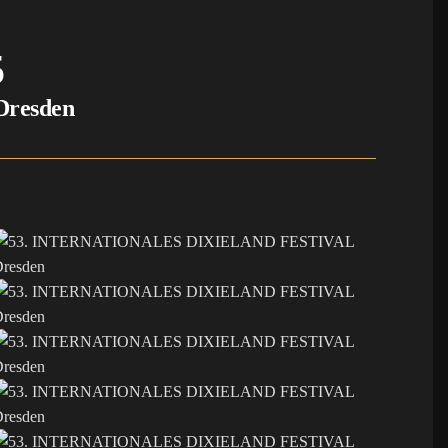
5
resden