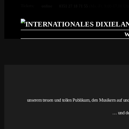
Tickets:
online
0351 27 18 71 55
(Mo.-Fr. 9.00-17.00 Uh
Skip to main content
W
unserem treuen und tollen Publikum, den Musikern auf 
… und den