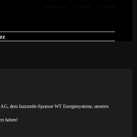
translate page
Facebook
Instagram
zz
n AG, dem Jazzmeile-Sponsor WT Energiesysteme, unseren
gen haben!