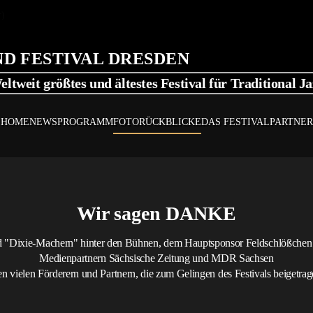
r)
eltweit größtes und ältestes Festival für Traditional Ja
HOME
NEWS
PROGRAMM
FOTORÜCKBLICKE
DAS FESTIVAL
PARTNER
Wir sagen DANKE
und "Dixie-Machern" hinter den Bühnen, dem Hauptsponsor Feldschlößche
Medienpartnern Sächsische Zeitung und MDR Sachsen
 vielen Förderern und Partnern, die zum Gelingen des Festivals beigetra