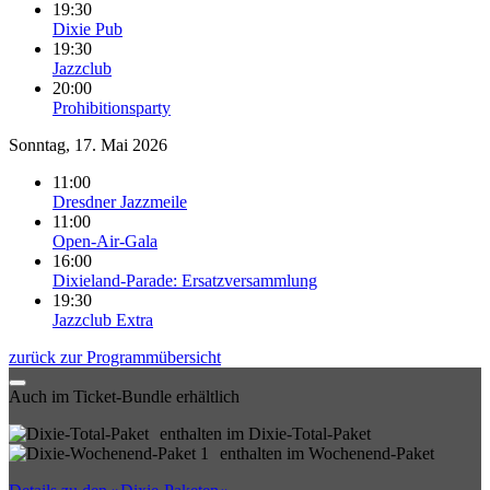
19:30
Dixie Pub
19:30
Jazzclub
20:00
Prohibitionsparty
Sonntag, 17. Mai 2026
11:00
Dresdner Jazzmeile
11:00
Open-Air-Gala
16:00
Dixieland-Parade: Ersatzversammlung
19:30
Jazzclub Extra
zurück zur Programmübersicht
Auch im Ticket-Bundle erhältlich
enthalten im Dixie-Total-Paket
enthalten im Wochenend-Paket