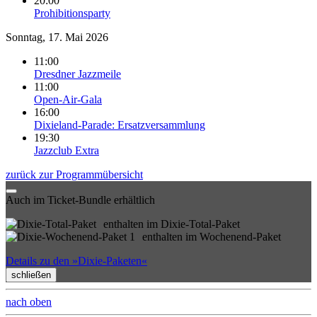
20:00
Prohibitionsparty
Sonntag, 17. Mai 2026
11:00
Dresdner Jazzmeile
11:00
Open-Air-Gala
16:00
Dixieland-Parade: Ersatzversammlung
19:30
Jazzclub Extra
zurück zur Programmübersicht
Auch im Ticket-Bundle erhältlich
enthalten im Dixie-Total-Paket
enthalten im Wochenend-Paket
Details zu den »Dixie-Paketen«
schließen
nach oben